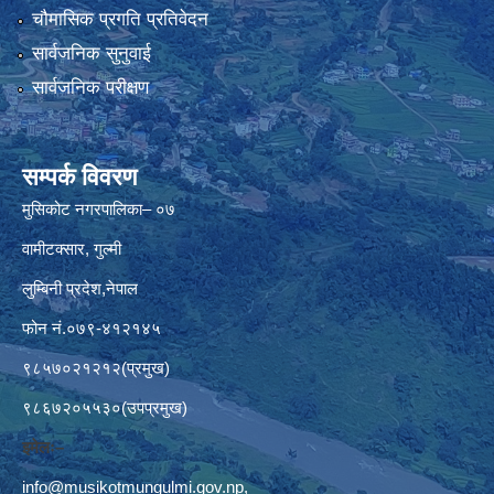
चौमासिक प्रगति प्रतिवेदन
सार्वजनिक सुनुवाई
सार्वजनिक परीक्षण
सम्पर्क विवरण
मुसिकोट नगरपालिका– ०७
वामीटक्सार, गुल्मी
लुम्बिनी प्रदेश,नेपाल
फोन नं.०७९-४१२१४५
९८५७०२१२१२(प्रमुख)
९८६७२०५५३०(उपप्रमुख)
इमेलः–
info@musikotmungulmi.gov.np
,