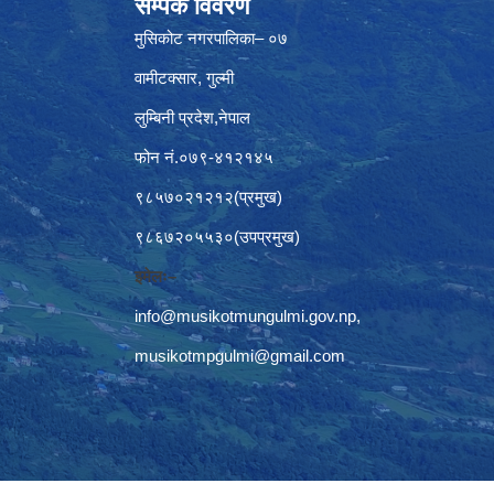
सम्पर्क विवरण
मुसिकोट नगरपालिका– ०७
वामीटक्सार, गुल्मी
लुम्बिनी प्रदेश,नेपाल
फोन नं.०७९-४१२१४५
९८५७०२१२१२(प्रमुख)
९८६७२०५५३०(उपप्रमुख)
इमेलः–
info@musikotmungulmi.gov.np
,
musikotmpgulmi@gmail.com