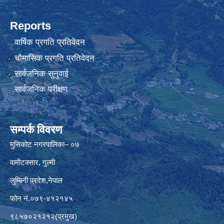
Reports
वार्षिक प्रगति प्रतिवेदन
चौमासिक प्रगति प्रतिवेदन
सार्वजनिक सुनुवाई
सार्वजनिक परीक्षण
सम्पर्क विवरण
मुसिकोट नगरपालिका– ०७
वामीटक्सार, गुल्मी
लुम्बिनी प्रदेश,नेपाल
फोन नं.०७९-४१२१४५
९८५७०२१२१२(प्रमुख)