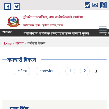
Skip to main content
मुसिकोट नगरपालिका, नगर कार्यपालिकाकाे कार्यालय
वामीटक्सार ,गुल्मी, लुम्बिनी प्रदेश, नेपाल
समाचार
नापीअधिकृत वैकल्पिक उम्मेदवारसिफारिस गरिएको सूचना।
कवाडी करको ठ
You are here
Home
»
परिचय
» कर्मचारी विवरण
कर्मचारी विवरण
Pages
« first
‹ previous
1
2
3
मुख्य लिंक