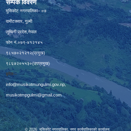
सम्पर्क विवरण
मुसिकोट नगरपालिका– ०७
वामीटक्सार, गुल्मी
लुम्बिनी प्रदेश,नेपाल
फोन नं.०७९-४१२१४५
९८५७०२१२१२(प्रमुख)
९८६७२०५५३०(उपप्रमुख)
इमेलः–
info@musikotmungulmi.gov.np
,
musikotmpgulmi@gmail.com
© 2026 मुसिकोट नगरपालिका, नगर कार्यपालिकाकाे कार्यालय