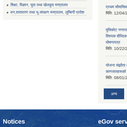
शिक्षा, विज्ञान, युवा तथा खेलकुद मन्‍‍त्रालय
प्रथम चाैमासि
वन,वातावरण तथा भू-संरक्षण मन्त्रालय, लुम्बिनी प्रदेश
मिति:
12/04/
मुसिकाेट नगरपा
विषयक बाैध्दि
घाेषणापत्र
मिति:
10/22/
याेजना संझाैता
कागजातहरूकाे
मिति:
08/01/
अन्य
Notices
eGov serv