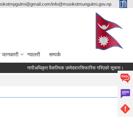
sikotmpgulmi@gmail.com/info@musikotmungulmi.gov.np
ा जानकारी
ग्यालरी
सम्पर्क
नापीअधिकृत वैकल्पिक उम्मेदवारसिफारिस गरिएको सूचना।
कवा