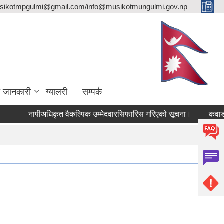
sikotmpgulmi@gmail.com/info@musikotmungulmi.gov.np
ा जानकारी
ग्यालरी
सम्पर्क
नापीअधिकृत वैकल्पिक उम्मेदवारसिफारिस गरिएको सूचना।
कवाडी करक