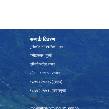
सम्पर्क विवरण
मुसिकोट नगरपालिका– ०७
वामीटक्सार, गुल्मी
लुम्बिनी प्रदेश,नेपाल
फोन नं.०७९-४१२१४५
९८५७०२१२१२(प्रमुख)
९८६७२०५५३०(उपप्रमुख)
इमेलः–
info@musikotmungulmi.gov.np
,