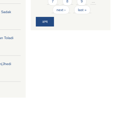
7
8
9
…
next ›
last »
hi Sadak
अन्य
an Toladi
on(Jhedi