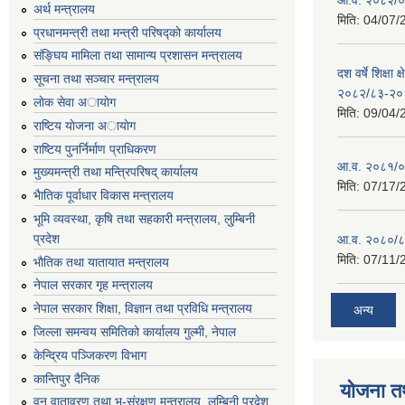
अर्थ मन्त्रालय
मिति:
04/07/
प्रधानमन्त्री तथा मन्त्री परिषद्काे कार्यालय
संङ्घिय मामिला तथा सामान्य प्रशासन मन्त्रालय
दश वर्षे शिक्षा 
सूचना तथा सञ्चार मन्त्रालय
२०८२/८३-२०
लाेक सेवा अायाेग
मिति:
09/04/
राष्टिय याेजना अायाेग
राष्टिय पुनर्निर्माण प्राधिकरण
आ.व. २०८१/०८
मुख्यमन्त्री तथा मन्त्रिपरिषद् कार्यालय
मिति:
07/17/
भैातिक पूर्वाधार विकास मन्त्रालय
भूमि व्यवस्था, कृषि तथा सहकारी मन्त्रालय, लु्म्बिनी
प्रदेश
आ.व. २०८०/८
मिति:
07/11/
भाैतिक तथा यातायात मन्त्रालय
नेपाल सरकार गृह मन्त्रालय
नेपाल सरकार शिक्षा, विज्ञान तथा प्रविधि मन्त्रालय
अन्य
जिल्ला समन्वय समितिको कार्यालय गुल्मी, नेपाल
केन्द्रिय पञ्जिकरण विभाग
कान्तिपुर दैनिक
योजना त
वन,वातावरण तथा भू-संरक्षण मन्त्रालय, लुम्बिनी प्रदेश