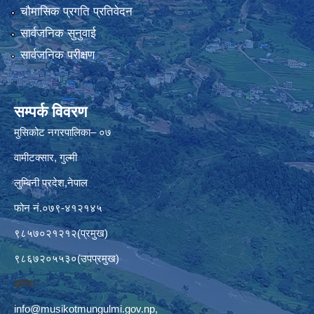
चौमासिक प्रगति प्रतिवेदन
सार्वजनिक सुनुवाई
सार्वजनिक परीक्षण
सम्पर्क विवरण
मुसिकोट नगरपालिका– ०७
वामीटक्सार, गुल्मी
लुम्बिनी प्रदेश,नेपाल
फोन नं.०७९-४१२१४५
९८५७०२१२१२(प्रमुख)
९८६७२०५५३०(उपप्रमुख)
इमेलः–
info@musikotmungulmi.gov.np
,