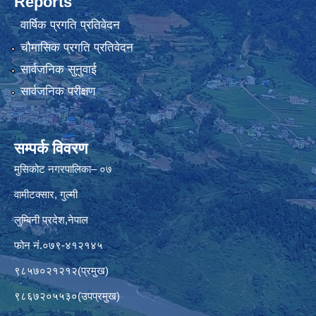
Reports
वार्षिक प्रगति प्रतिवेदन
चौमासिक प्रगति प्रतिवेदन
सार्वजनिक सुनुवाई
सार्वजनिक परीक्षण
सम्पर्क विवरण
मुसिकोट नगरपालिका– ०७
वामीटक्सार, गुल्मी
लुम्बिनी प्रदेश,नेपाल
फोन नं.०७९-४१२१४५
९८५७०२१२१२(प्रमुख)
९८६७२०५५३०(उपप्रमुख)