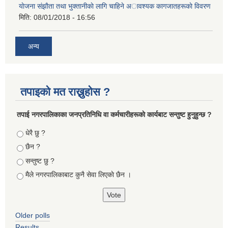
याेजना संझाैता तथा भुक्तानीकाे लागि चाहिने अावश्यक कागजातहरूकाे विवरण
मिति:
08/01/2018 - 16:56
अन्य
तपाइको मत राख्नुहोस ?
तपा‌ई नगरपालिकाका जनप्रतिनिधि वा कर्मचारीहरूकाे कार्यबाट सन्तुष्ट हुनुहुन्छ ?
Choices
धेरै छु ?
छैन ?
सन्तुष्ट छु ?
मैले नगरपालिकाबाट कुनै सेवा लिएकाे छैन ।
Older polls
Results