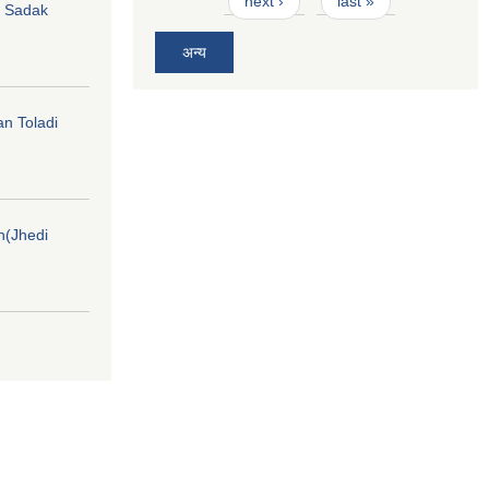
next ›
last »
hi Sadak
अन्य
an Toladi
on(Jhedi