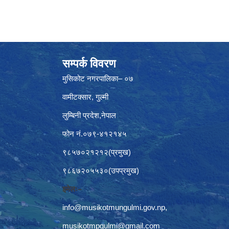
सम्पर्क विवरण
मुसिकोट नगरपालिका– ०७
वामीटक्सार, गुल्मी
लुम्बिनी प्रदेश,नेपाल
फोन नं.०७९-४१२१४५
९८५७०२१२१२(प्रमुख)
९८६७२०५५३०(उपप्रमुख)
इमेलः–
info@musikotmungulmi.gov.np
,
musikotmpgulmi@gmail.com