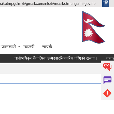
sikotmpgulmi@gmail.com/info@musikotmungulmi.gov.np
ा जानकारी
ग्यालरी
सम्पर्क
नापीअधिकृत वैकल्पिक उम्मेदवारसिफारिस गरिएको सूचना।
कवाडी करको