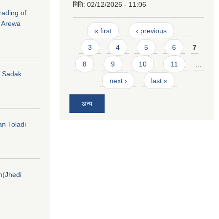
मिति:
02/12/2026 - 11:06
rading of
i Arewa
Pages
« first
‹ previous
…
3
4
5
6
7
8
9
10
11
…
hi Sadak
next ›
last »
अन्य
an Toladi
on(Jhedi