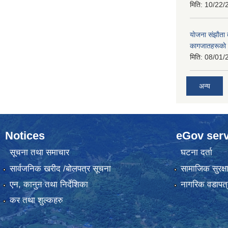
मिति:
10/22/
याेजना संझाैता
कागजातहरूकाे
मिति:
08/01/
अन्य
Notices
eGov serv
सूचना तथा समाचार
घटना दर्ता
सार्वजनिक खरीद /बोलपत्र सूचना
सामाजिक सुरक्ष
एन, कानुन तथा निर्देशिका
नागरिक वडापत्
कर तथा शुल्कहरु