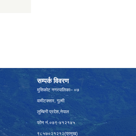
सम्पर्क विवरण
मुसिकोट नगरपालिका– ०७
वामीटक्सार, गुल्मी
लुम्बिनी प्रदेश,नेपाल
फोन नं.०७९-४१२१४५
९८५७०२१२१२(प्रमुख)