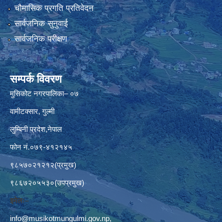
चौमासिक प्रगति प्रतिवेदन
सार्वजनिक सुनुवाई
सार्वजनिक परीक्षण
सम्पर्क विवरण
मुसिकोट नगरपालिका– ०७
वामीटक्सार, गुल्मी
लुम्बिनी प्रदेश,नेपाल
फोन नं.०७९-४१२१४५
९८५७०२१२१२(प्रमुख)
९८६७२०५५३०(उपप्रमुख)
इमेलः–
info@musikotmungulmi.gov.np
,