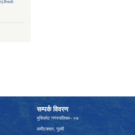
on(Jhedi
सम्पर्क विवरण
मुसिकोट नगरपालिका– ०७
वामीटक्सार, गुल्मी