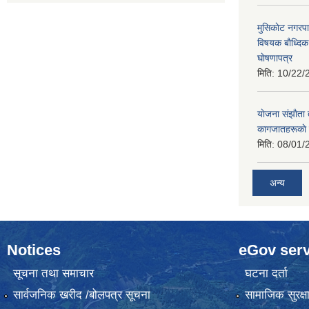
मुसिकाेट नगरपा
विषयक बाैध्दि
घाेषणापत्र
मिति:
10/22/
याेजना संझाैता
कागजातहरूकाे
मिति:
08/01/
अन्य
Notices
eGov serv
सूचना तथा समाचार
घटना दर्ता
सार्वजनिक खरीद /बोलपत्र सूचना
सामाजिक सुरक्ष