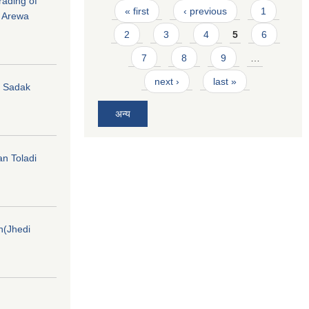
rading of
Pages
« first
‹ previous
1
i Arewa
2
3
4
5
6
7
8
9
…
next ›
last »
hi Sadak
अन्य
an Toladi
on(Jhedi