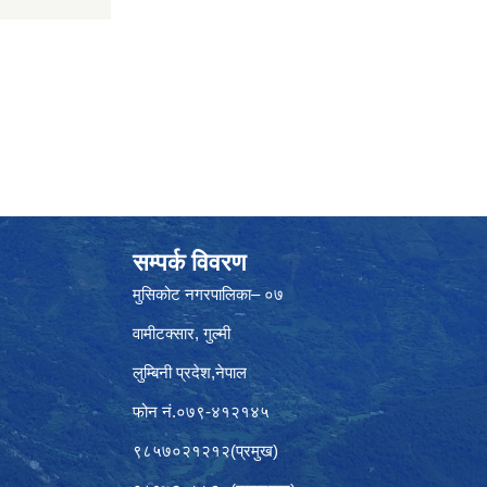
सम्पर्क विवरण
मुसिकोट नगरपालिका– ०७
वामीटक्सार, गुल्मी
लुम्बिनी प्रदेश,नेपाल
फोन नं.०७९-४१२१४५
९८५७०२१२१२(प्रमुख)