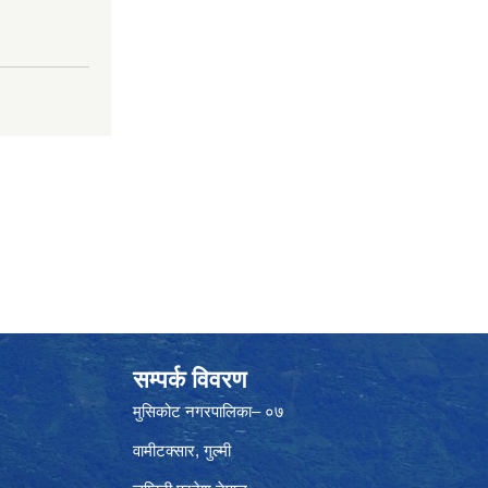
सम्पर्क विवरण
मुसिकोट नगरपालिका– ०७
वामीटक्सार, गुल्मी