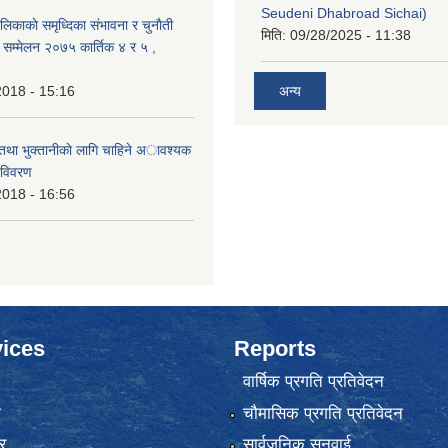
Seudeni Dhabroad Sichai)
लिकाकाे समृध्दिका संभावना र चुनाैती
मिति:
09/28/2025 - 11:38
क सम्मेलन २०७५ कार्तिक ४ र ५ ,
2018 - 15:16
अन्य
 तथा भुक्तानीकाे लागि चाहिने अावश्यक
 विवरण
2018 - 16:56
ices
Reports
वार्षिक प्रगति प्रतिवेदन
ा
चौमासिक प्रगति प्रतिवेदन
र
सार्वजनिक सुनुवाई