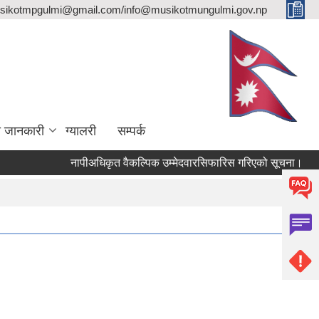
sikotmpgulmi@gmail.com/info@musikotmungulmi.gov.np
ा जानकारी
ग्यालरी
सम्पर्क
नापीअधिकृत वैकल्पिक उम्मेदवारसिफारिस गरिएको सूचना।
कवा