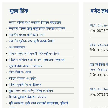
मुख्य लिंक
बजेट तथा
संघीय मामिला तथा स्थानीय विकास मन्त्रालय
आ.व. २०८३/०८
स्थानीय शासन तथा सामुदायिक विकास कार्यक्रम
मिति:
06/26/
स्थानीय तहको लागि ICT ब्लग
स्थानीय पूर्वाधार तथा कृषि सडक विभाग
आ.व. २०८२/०८
अर्थ मन्त्रालय
मिति:
04/07/
प्रधानमन्त्री तथा मन्त्री परिषद्काे कार्यालय
संङ्घिय मामिला तथा सामान्य प्रशासन मन्त्रालय
दश वर्षे शिक्षा 
सूचना तथा सञ्चार मन्त्रालय
२०८२/८३-२०
लाेक सेवा अायाेग
मिति:
09/04/
राष्टिय याेजना अायाेग
राष्टिय पुनर्निर्माण प्राधिकरण
आ.व. २०८१/०८
मुख्यमन्त्री तथा मन्त्रिपरिषद् कार्यालय
मिति:
07/17/
भैातिक पूर्वाधार विकास मन्त्रालय
भूमि व्यवस्था, कृषि तथा सहकारी मन्त्रालय, लु्म्बिनी