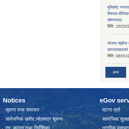
मुसिकाेट नगरपा
विषयक बाैध्दि
घाेषणापत्र
मिति:
10/22/
याेजना संझाैता
कागजातहरूकाे
मिति:
08/01/
अन्य
Notices
eGov serv
सूचना तथा समाचार
घटना दर्ता
सार्वजनिक खरीद /बोलपत्र सूचना
सामाजिक सुरक्ष
एन, कानुन तथा निर्देशिका
नागरिक वडापत्