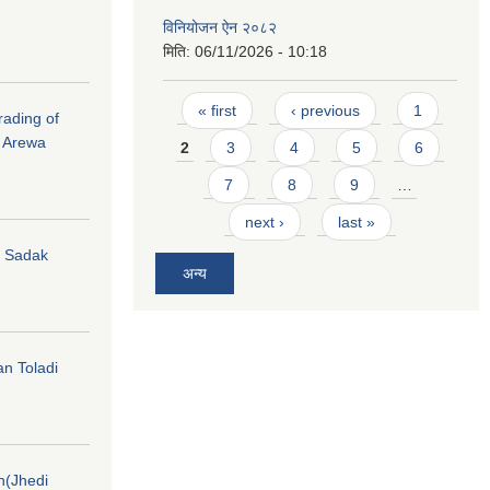
विनियोजन ऐन २०८२
मिति:
06/11/2026 - 10:18
Pages
« first
‹ previous
1
rading of
i Arewa
2
3
4
5
6
7
8
9
…
next ›
last »
hi Sadak
अन्य
an Toladi
on(Jhedi