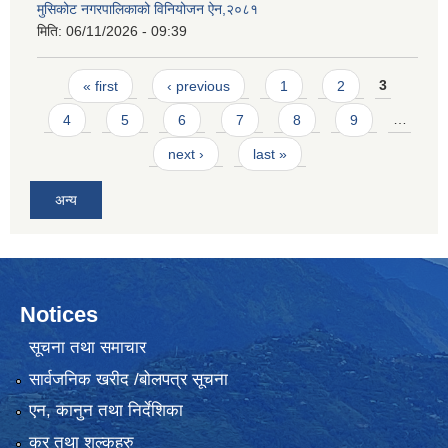
मुसिकोट नगरपालिकाको विनियोजन ऐन,२०८१
मिति:
06/11/2026 - 09:39
Pages
« first
‹ previous
1
2
3
4
5
6
7
8
9
…
next ›
last »
अन्य
Notices
सूचना तथा समाचार
सार्वजनिक खरीद /बोलपत्र सूचना
एन, कानुन तथा निर्देशिका
कर तथा शुल्कहरु