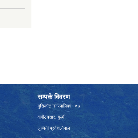
सम्पर्क विवरण
मुसिकोट नगरपालिका– ०७
वामीटक्सार, गुल्मी
लुम्बिनी प्रदेश,नेपाल