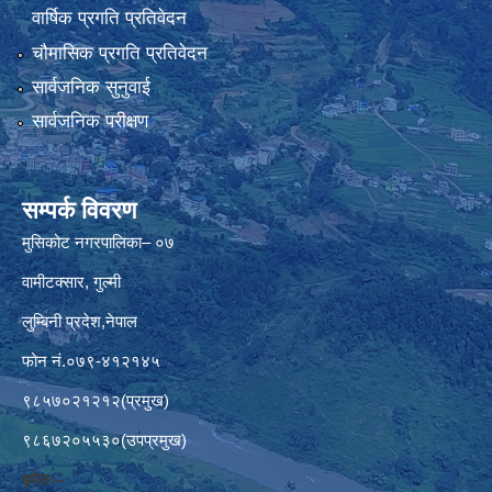
वार्षिक प्रगति प्रतिवेदन
चौमासिक प्रगति प्रतिवेदन
सार्वजनिक सुनुवाई
सार्वजनिक परीक्षण
सम्पर्क विवरण
मुसिकोट नगरपालिका– ०७
वामीटक्सार, गुल्मी
लुम्बिनी प्रदेश,नेपाल
फोन नं.०७९-४१२१४५
९८५७०२१२१२(प्रमुख)
९८६७२०५५३०(उपप्रमुख)
इमेलः–