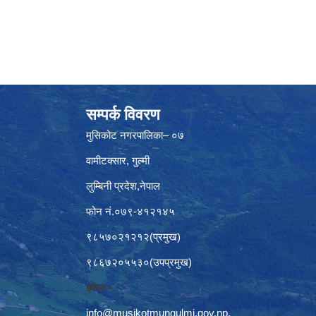
सम्पर्क विवरण
मुसिकोट नगरपालिका– ०७
वामीटक्सार, गुल्मी
लुम्बिनी प्रदेश,नेपाल
फोन नं.०७९-४१२१४५
९८५७०२१२१२(प्रमुख)
९८६७२०५५३०(उपप्रमुख)
इमेलः–
info@musikotmungulmi.gov.np
,