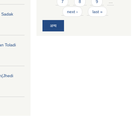
7
8
9
…
next ›
last »
hi Sadak
अन्य
an Toladi
on(Jhedi