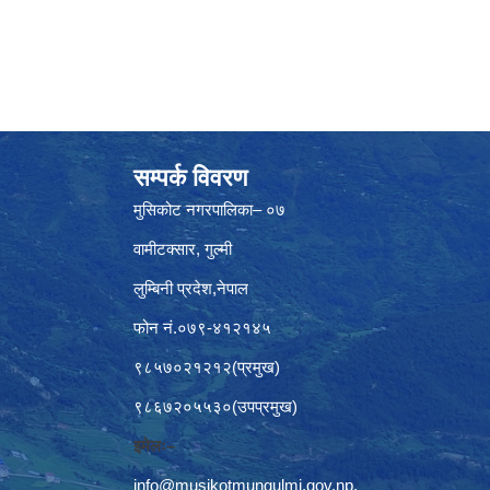
सम्पर्क विवरण
मुसिकोट नगरपालिका– ०७
वामीटक्सार, गुल्मी
लुम्बिनी प्रदेश,नेपाल
फोन नं.०७९-४१२१४५
९८५७०२१२१२(प्रमुख)
९८६७२०५५३०(उपप्रमुख)
इमेलः–
info@musikotmungulmi.gov.np
,