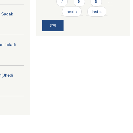
7
8
9
…
next ›
last »
hi Sadak
अन्य
an Toladi
on(Jhedi