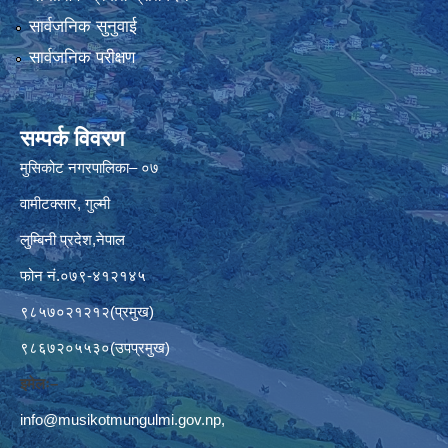
सार्वजनिक सुनुवाई
सार्वजनिक परीक्षण
सम्पर्क विवरण
मुसिकोट नगरपालिका– ०७
वामीटक्सार, गुल्मी
लुम्बिनी प्रदेश,नेपाल
फोन नं.०७९-४१२१४५
९८५७०२१२१२(प्रमुख)
९८६७२०५५३०(उपप्रमुख)
इमेलः–
info@musikotmungulmi.gov.np
,