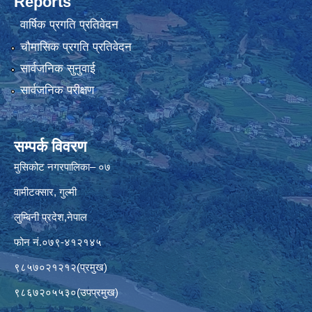
Reports
वार्षिक प्रगति प्रतिवेदन
चौमासिक प्रगति प्रतिवेदन
सार्वजनिक सुनुवाई
सार्वजनिक परीक्षण
सम्पर्क विवरण
मुसिकोट नगरपालिका– ०७
वामीटक्सार, गुल्मी
लुम्बिनी प्रदेश,नेपाल
फोन नं.०७९-४१२१४५
९८५७०२१२१२(प्रमुख)
९८६७२०५५३०(उपप्रमुख)