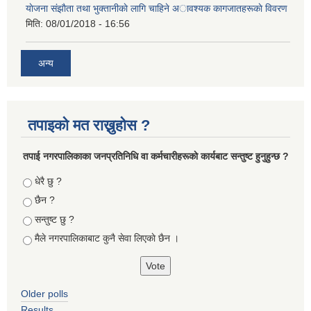
याेजना संझाैता तथा भुक्तानीकाे लागि चाहिने अावश्यक कागजातहरूकाे विवरण
मिति:
08/01/2018 - 16:56
अन्य
तपाइको मत राख्नुहोस ?
तपा‌ई नगरपालिकाका जनप्रतिनिधि वा कर्मचारीहरूकाे कार्यबाट सन्तुष्ट हुनुहुन्छ ?
Choices
धेरै छु ?
छैन ?
सन्तुष्ट छु ?
मैले नगरपालिकाबाट कुनै सेवा लिएकाे छैन ।
Older polls
Results